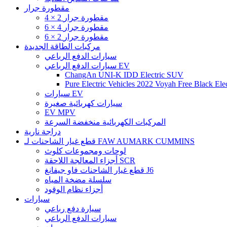
مقطورة جرار
4 × 2 مقطورة جرار
6 × 4 مقطورة جرار
6 × 2 مقطورة جرار
مركبات الطاقة الجديدة
سيارات الدفع الرباعي
سيارات الدفع الرباعي EV
ChangAn UNI-K IDD Electric SUV
Pure Electric Vehicles 2022 Voyah Free Black Elec
سيارات EV
سيارات كهربائية صغيرة
EV MPV
المركبات الكهربائية منخفضة السرعة
دراجة نارية
قطع غيار الشاحنات لـ FAW AUMARK CUMMINS
لوحات ومجموعات كلوث
أجزاء المعالجة اللاحقة SCR
قطع غيار الشاحنات فاو جيفانغ J6
سلسلة مضخة المياه
أجزاء نظام الوقود
سيارات
سيارة دفع رباعي
سيارات الدفع الرباعي