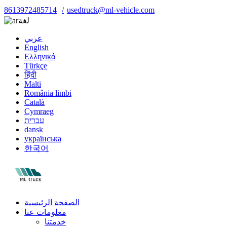
8613972485714
usedtruck@ml-vehicle.com
لغة
عربي
English
Ελληνικά
Türkçe
हिंदी
Malti
România limbi
Català
Cymraeg
עברית
dansk
українська
한국어
الصفحة الرئيسية
معلومات عنا
خدمتنا