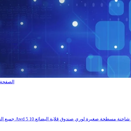
الصفحة 
اك HOWO مُصنع 4X2 4X4 جميع العجلات للقيادة Awd 5 10 طن شاحنة مسطحة صغيرة لوري صندوق قلابة البضائع