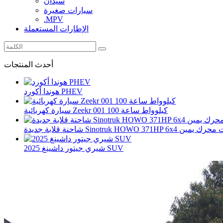
سيدان
سيارات صغيرة
.MPV
الإطارات المستعملة
أحدث المنتجات
هوندا أكورد PHEV
سيارة كهربائية Zeekr 001 100 كيلوواط ساعة
بة جديدة Sinotruk HOWO 371HP 6x4 ذات محرك يمين
2025 شيري جيتور داشينغ SUV