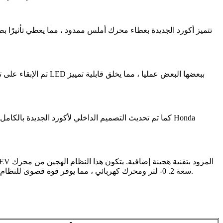
تم الإبقاء على تصمي
سعة 2. 0- لتر ومحرك كهربائي ، مما يوفر قوة قصوى للنظام تبلغ 152 كيلو وات وعزم دوران أقصى يبلغ 335 نيوتن متر. تبلغ سعة البطارية 17.7 كيلو وات في الساعة ، ومدى القيادة بالكهرباء فقط 82 كم.