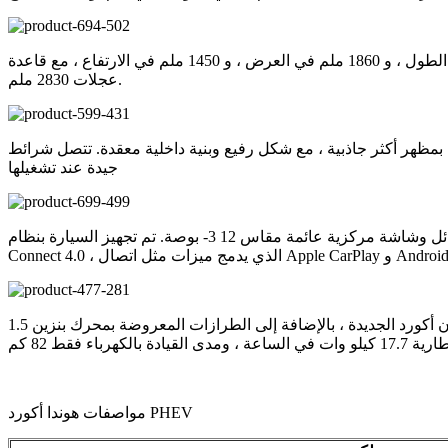
تتميز أكورد الجديدة بغطاء محرك أملس ممدود ، مما يعطي تأثيرًا بصريًا منخفضًا على جانب السيارة. تبلغ أبعاد أكورد الجديدة 4980 ملم في الطول ، و 1860 ملم في العرض ، و 1450 ملم في الارتفاع ، مع قاعدة
عجلات 2830 ملم.
كل رفيع وبنية داخلية معقدة. تتصل شرائط LED ببعضها البعض عمليا ، مما يخلق قابلية تمييز
جيدة عند تشغيلها
كما تم تحديث التصميم الداخلي لأكورد الجديدة بالكامل ، حيث يضم لوحة أجهزة قياس 1 0. 2- بوصة كاملة من الكريستال السائل وشاشة مركزية عائمة مقاس 12 3- بوصة. تم تجهيز السيارة بنظام Honda
أما بالنسبة لمجموعة نقل الحركة ، فإن أكورد الجديدة ، بالإضافة إلى الطرازات المعروضة بمحرك بنزين 1.5T ، تتضمن لأول مرة طراز e: PHEV المزود بتقنية هجينة إضافية. يتكون هذا النظام الهجين من محرك
مواصفات هوندا أكورد PHEV