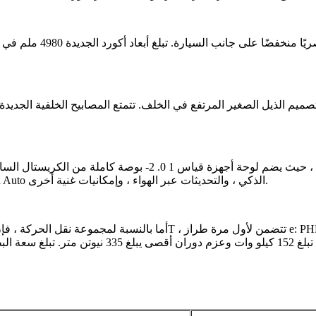
م الذيل الصغير المرتفع في الخلف. تتمتع المصابيح الخلفية الجديدة بمظهر أكثر جاذبية ، مع ش
Connect 4.0 ، الذي يدمج ميزات مثل اتصال Apple CarPlay و Android Auto الذكي ، والتحديثات عبر الهواء ، وإمكانيات غنية أخرى.