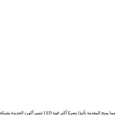
صابيح LED الأمامية الكاملة بشبكة الرادياتير ، مما يمنح المقدمة تأثيرًا بصريًا أكثر قوة