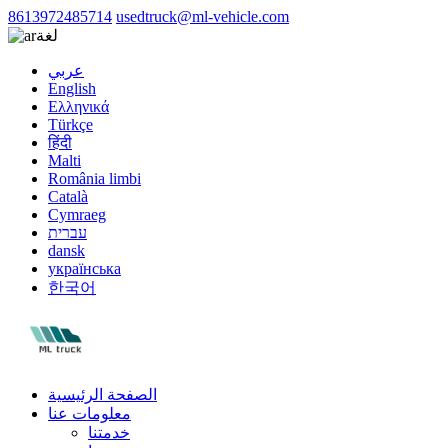
8613972485714
usedtruck@ml-vehicle.com
لغة
عربي
English
Ελληνικά
Türkçe
हिंदी
Malti
România limbi
Català
Cymraeg
עברית
dansk
українська
한국어
الصفحة الرئيسية
معلومات عنا
خدمتنا