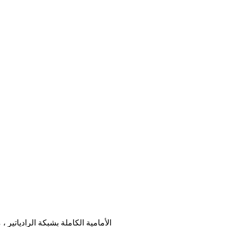
تتميز أكورد الجديدة بشبكة مبرد سداسية الشكل بتصميم شبكي أسود داخلي. يتم توصيل م