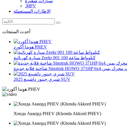
سيارات صغيرة
.MPV
الإطارات المستعملة
أحدث المنتجات
هوندا أكورد PHEV
سيارة كهربائية Zeekr 001 100 كيلوواط ساعة
بة جديدة Sinotruk HOWO 371HP 6x4 ذات محرك يمين
2025 شيري جيتور داشينغ SUV
Хонда Аккорд PHEV (Khonda Akkord PHEV)