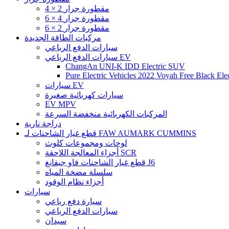
4 × 2 مقطورة جرار
6 × 4 مقطورة جرار
6 × 2 مقطورة جرار
مركبات الطاقة الجديدة
سيارات الدفع الرباعي
سيارات الدفع الرباعي EV
ChangAn UNI-K IDD Electric SUV
Pure Electric Vehicles 2022 Voyah Free Black Elec
سيارات EV
سيارات كهربائية صغيرة
EV MPV
المركبات الكهربائية منخفضة السرعة
دراجة نارية
قطع غيار الشاحنات لـ FAW AUMARK CUMMINS
لوحات ومجموعات كلوث
أجزاء المعالجة اللاحقة SCR
قطع غيار الشاحنات فاو جيفانغ J6
سلسلة مضخة المياه
أجزاء نظام الوقود
سيارات
سيارة دفع رباعي
سيارات الدفع الرباعي
سيدان