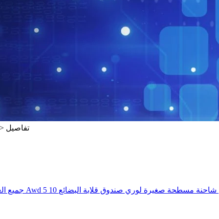
تفاصيل
>
اك HOWO مُصنع 4X2 4X4 جميع العجلات للقيادة Awd 5 10 طن شاحنة مسطحة صغيرة لوري صندوق قلابة البضائع